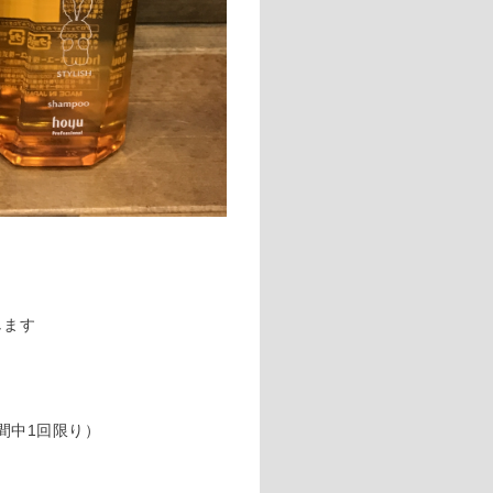
します
間中1回限り）